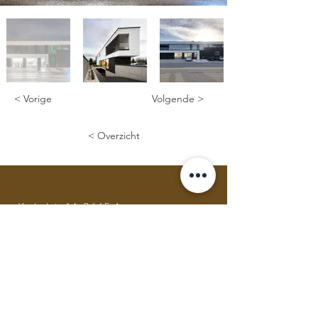
< Vorige
Volgende >
< Overzicht
Kerkplein 14, 3665 As
Tel:
+32 (0) 89 65 78 97
GSM:
+32 (0) 475 64 05 43
Mail:
info@architectheyensjo.be
Volg ons op social media