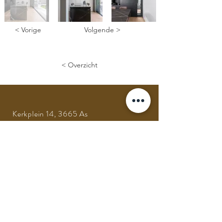
< Vorige
Volgende >
< Overzicht
Kerkplein 14, 3665 As
Tel:
+32 (0) 89 65 78 97
GSM:
+32 (0) 475 64 05 43
Mail:
info@architectheyensjo.be
Volg ons op social media
VRAGEN? CONTACTEER ONS