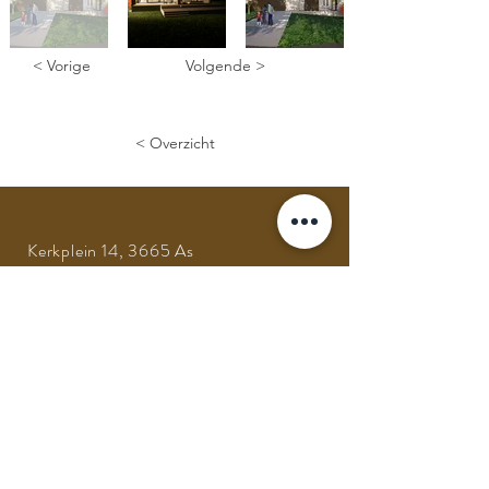
< Vorige
Volgende >
< Overzicht
Kerkplein 14, 3665 As
Tel:
+32 (0) 89 65 78 97
GSM:
+32 (0) 475 64 05 43
Mail:
info@architectheyensjo.be
Volg ons op social media
VRAGEN? CONTACTEER ONS