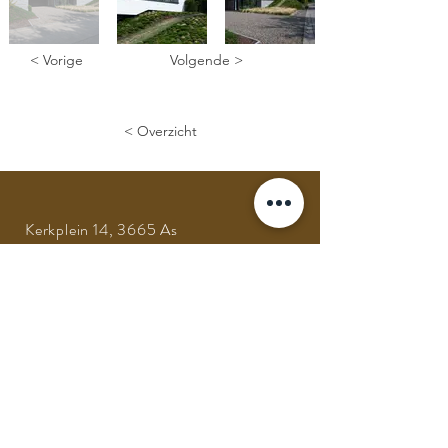
< Vorige
Volgende >
< Overzicht
Kerkplein 14, 3665 As
Tel:
+32 (0) 89 65 78 97
GSM:
+32 (0) 475 64 05 43
Mail:
info@architectheyensjo.be
Volg ons op social media
VRAGEN? CONTACTEER ONS